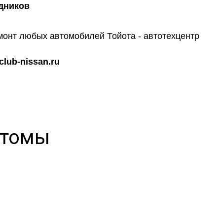
дников
lub-nissan.ru
птомы