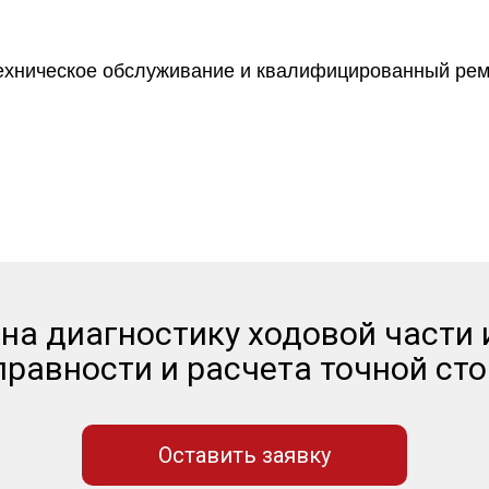
гих независимых агрегаторах о
на диагностику ходовой части
равности и расчета точной сто
Оставить заявку