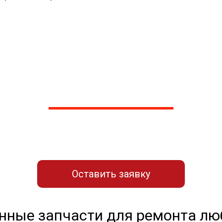
ашли ответа на свой во
вашей проблеме по телефону, предложим пути реше
вку для связи с нашим мастер
Оставить заявку
енные запчасти для ремонта л