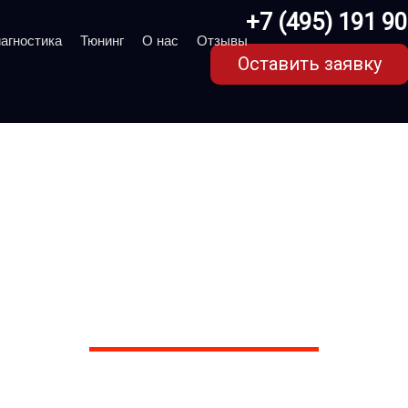
+7 (495) 191 9
агностика
Тюнинг
О нас
Отзывы
Оставить заявку
ota Avensis T270 в Мос
сервисе марки Тойота
. Более 1000 отзывов на Яндексе