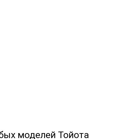
прос?
ния и сориентируем по цене работ!
ом-приемщиком
юбых моделей Тойота