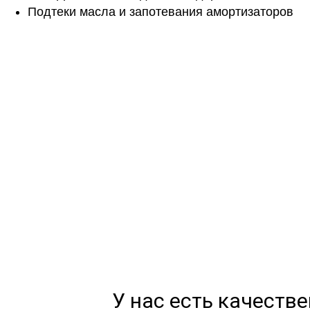
Подтеки масла и запотевания амортизаторов
Не н
Дадим подробную консультацию по 
Оставьте зая
У нас есть качеств