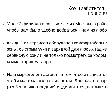
Коуш заботится 
но и о 
У нас 2 филиала в разных частях Москвы: в райо
Чтобы вам было удобно добраться к нам из любой
Каждый из сервисов оборудован комфортабельн
зоны, быстрым Wi-fi и зарядкой для любых гадж
сервисную зону и не только посмотреть за ходо
комментарии мастера.
Наш маркетолог настоял на том, чтобы написать 
чтобы мастера его не испачкали. Для нас это н
(особенно иногородние) и удивляются, потому что