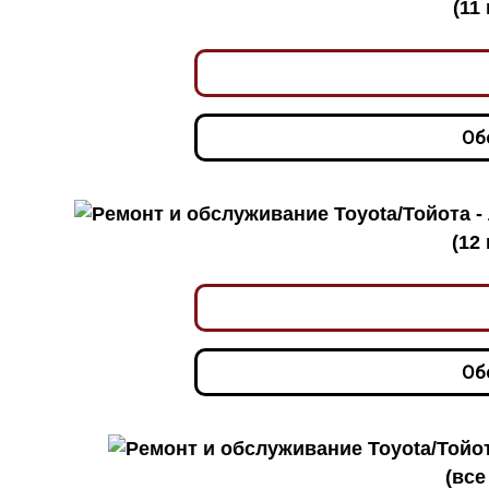
(11
Об
(12
Об
(все