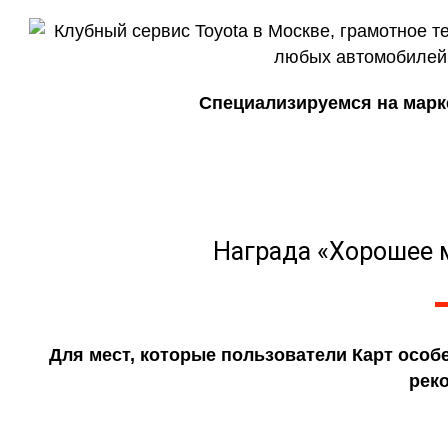
Специализируемся на марке 
Награда «Хорошее м
Для мест, которые пользователи Карт особ
рек