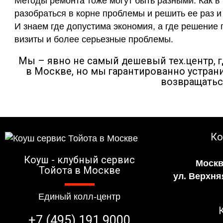
Методы ремонта тоже могут быть разными. Как в
разобраться в корне проблемы и решить ее раз и
И знаем где допустима экономия, а где решение
визиты и более серьезные проблемы.
Мы – явно не самый дешевый тех.центр, 
в Москве, но мы гарантированно устрани
возвращатьс
Ко
Коуш - клубный сервис
Москв
Тойота в Москве
ул. Верхня
Единый колл-центр
+7 (495) 191 9000