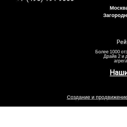
Москва
Загородно
Рей
Более 1000 отз
Драйв 2 и 
агрег
Наши
Создание и продвижение