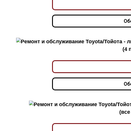
Об
(4 
Об
(все