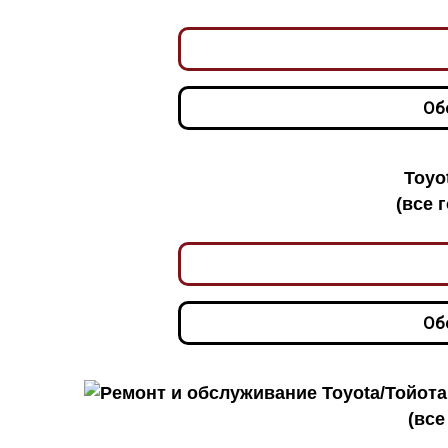
Об
Toyo
(все 
Об
(все