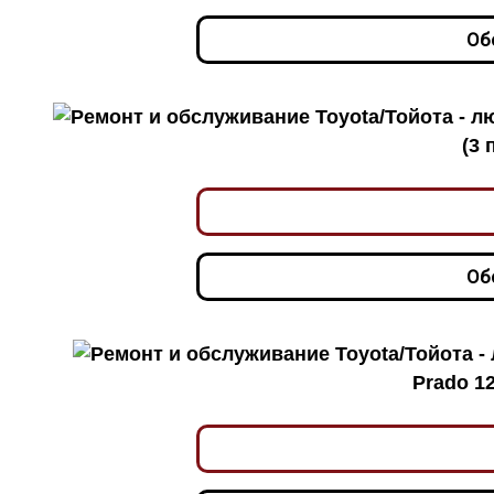
Об
(3 
Об
Prado 12