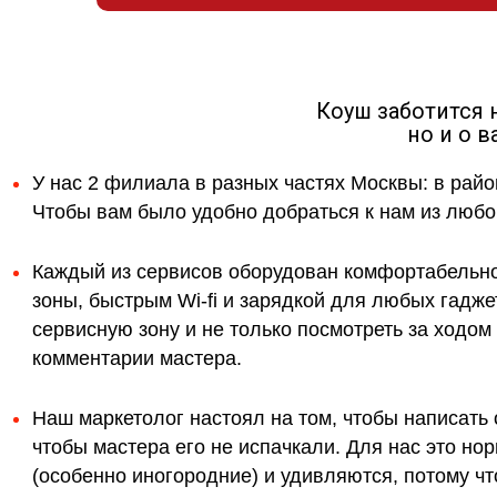
Коуш заботится 
но и о 
У нас 2 филиала в разных частях Москвы: в райо
Чтобы вам было удобно добраться к нам из любой
Каждый из сервисов оборудован комфортабельн
зоны, быстрым Wi-fi и зарядкой для любых гадж
сервисную зону и не только посмотреть за ходо
комментарии мастера.
Наш маркетолог настоял на том, чтобы написать 
чтобы мастера его не испачкали. Для нас это н
(особенно иногородние) и удивляются, потому что