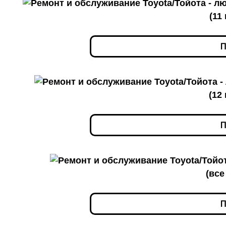
(11
П
(12
П
(все
П