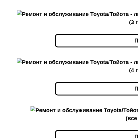
(3 
П
(4 
П
(все
П