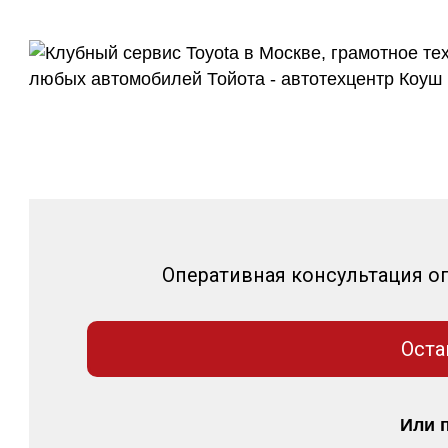
и других независ
Оперативная консультация о
Оста
Или 