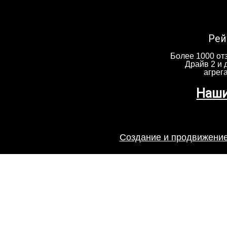
Рей
Более 1000 отз
Драйв 2 и 
агрег
Наши
Создание и продвижение