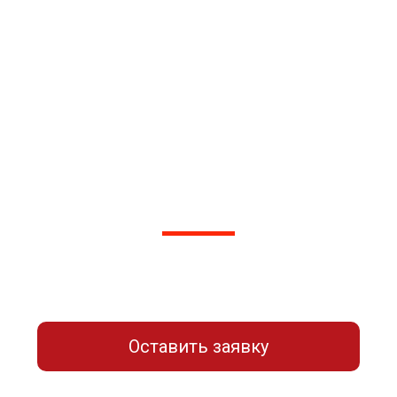
Не нашли нужный узел или
проблему?
Для удобства большей части пользователей мы
разместили только популярные узлы и
проблемные места данного авто. Но наши
специалисты готовы взяться за любую работу
по ремонту этого авто!
Оставьте заявку для связи с нашим
мастером-приемщиком
Оставить заявку