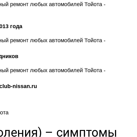
013 года
дников
lub-nissan.ru
коления) – симптомы