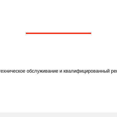
 Toyota Celica (все по
 клубном сервисе марки
. Более 1000 отзывов на Яндексе
гих независимых агрегаторах о