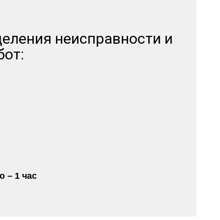
деления неисправности и
бот:
 – 1 час