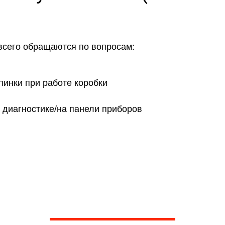
всего обращаются по вопросам:
пинки при работе коробки
 диагностике/на панели приборов
ашли ответа на свой во
вашей проблеме по телефону, предложим пути реше