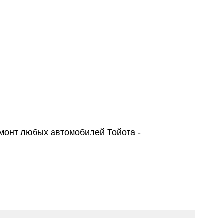
коления) в Москве в
 Тойота
, 2Гис, Драйв 2
тзывов