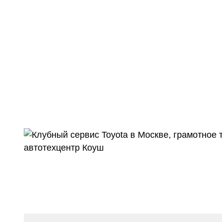
Ремонт АКПП и МКПП
Коуш –
Рейтинг 5 из 5
и дру