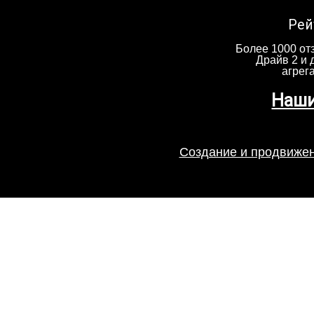
Рей
Более 1000 отз
Драйв 2 и 
агрег
Наши
Создание и продвижен