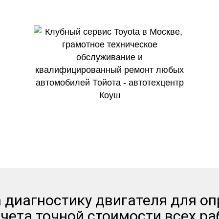
гих независимых агрегаторах о
 диагностику двигателя для о
чета точной стоимости всех ра