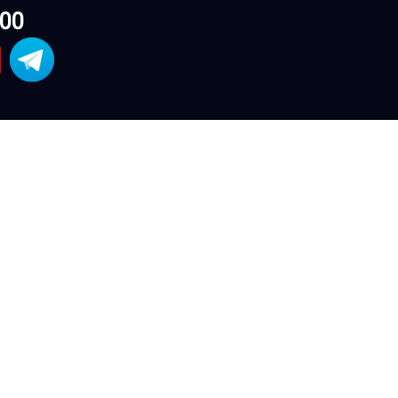
000
ве в Коуш – клубном
, 2Гис, Драйв 2