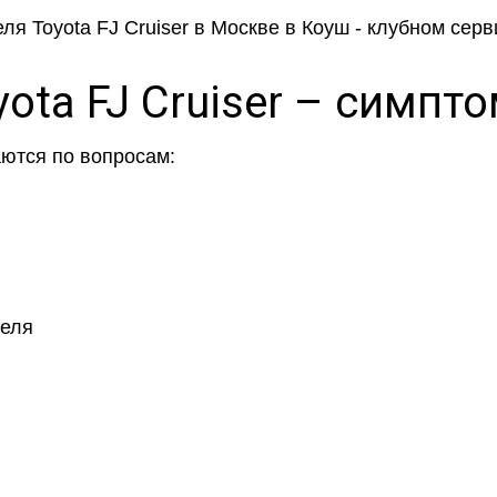
yota FJ Cruiser – симп
ются по вопросам:
теля
ашли ответа на свой во