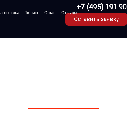
+7 (495) 191 9
агностика
Тюнинг
О нас
Отзывы
Оставить заявку
oyota FJ Cruiser в Моск
сервисе марки Тойота
. Более 1000 отзывов на Яндексе