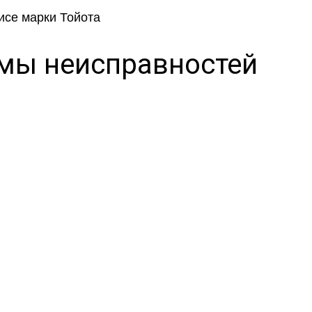
томы неисправностей
прос?