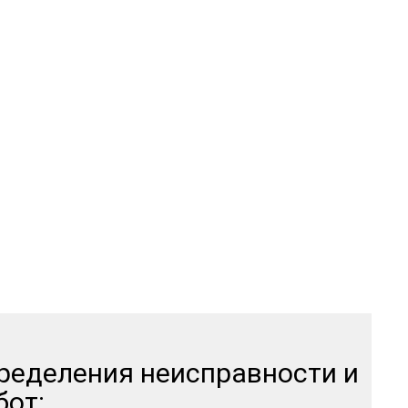
тзывов
пределения неисправности и
бот: