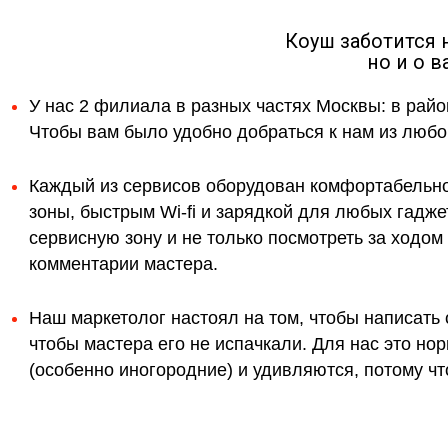
Коуш заботится 
но и о 
У нас 2 филиала в разных частях Москвы: в райо
Чтобы вам было удобно добраться к нам из любой
Каждый из сервисов оборудован комфортабельн
зоны, быстрым Wi-fi и зарядкой для любых гадж
сервисную зону и не только посмотреть за ходо
комментарии мастера.
Наш маркетолог настоял на том, чтобы написать 
чтобы мастера его не испачкали. Для нас это н
(особенно иногородние) и удивляются, потому что