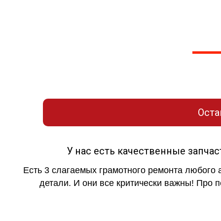
Дадим подробную консультацию по вашей 
сориентир
Оставьте заявку для свя
Оста
У нас есть качественные запча
Есть 3 слагаемых грамотного ремонта любого 
детали. И они все критически важны! Про п