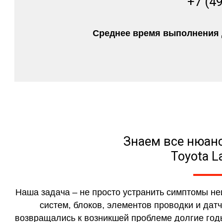
+7 (4
Среднее время выполнения д
Знаем все нюан
Toyota L
Наша задача – не просто устранить симптомы н
систем, блоков, элементов проводки и дат
возвращались к возникшей проблеме долгие годы