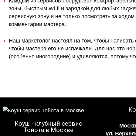
Каждый из сервисов оборудован комфортабельн
зоны, быстрым Wi-fi и зарядкой для любых гадж
сервисную зону и не только посмотреть за ходо
комментарии мастера.
Наш маркетолог настоял на том, чтобы написать 
чтобы мастера его не испачкали. Для нас это н
(особенно иногородние) и удивляются, потому что
Ко
Коуш - клубный сервис
Москв
Тойота в Москве
ул. Верхня