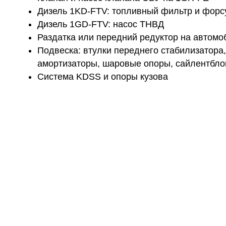
Дизель 1KD-FTV: топливный фильтр и форс
Дизель 1GD-FTV: насос ТНВД
Раздатка или передний редуктор на автомо
Подвеска: втулки переднего стабилизатора
амортизаторы, шаровые опоры, сайлентбло
Система KDSS и опоры кузова
Остали
Для удобства большей части пользователей 
данного авто. Если вас интересует что-то
тех.обслужи